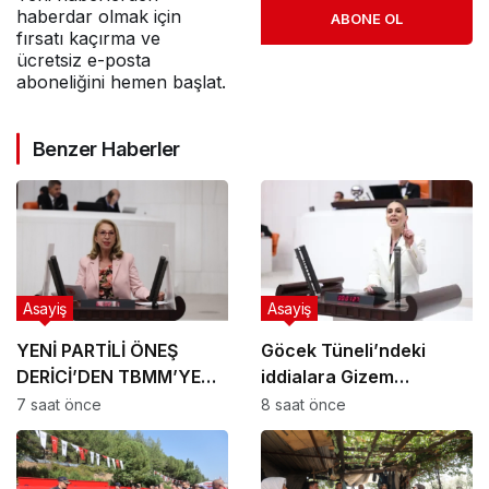
haberdar olmak için
ABONE OL
fırsatı kaçırma ve
ücretsiz e-posta
aboneliğini hemen başlat.
Benzer Haberler
Asayiş
Asayiş
YENİ PARTİLİ ÖNEŞ
Göcek Tüneli’ndeki
DERİCİ’DEN TBMM’YE
iddialara Gizem
ULUSAL ARAŞTIRMA
Özcan’dan sert tepki;
7 saat önce
8 saat önce