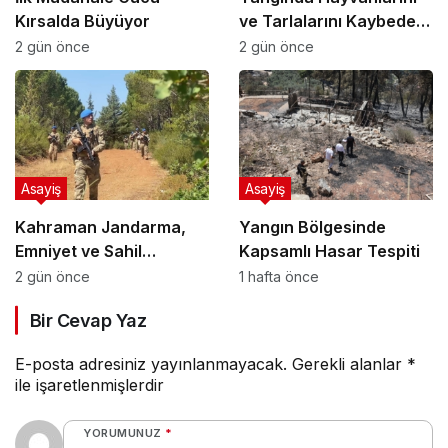
Kırsalda Büyüyor
ve Tarlalarını Kaybeden
Üreticilere Büyükşehir
2 gün önce
2 gün önce
Desteği
Asayiş
Asayiş
Kahraman Jandarma,
Yangın Bölgesinde
Emniyet ve Sahil
Kapsamlı Hasar Tespiti
Güvenlik Muğla’da Yeşil
2 gün önce
1 hafta önce
Vatan Nöbetinde
Bir Cevap Yaz
E-posta adresiniz yayınlanmayacak.
Gerekli alanlar
*
ile işaretlenmişlerdir
YORUMUNUZ
*