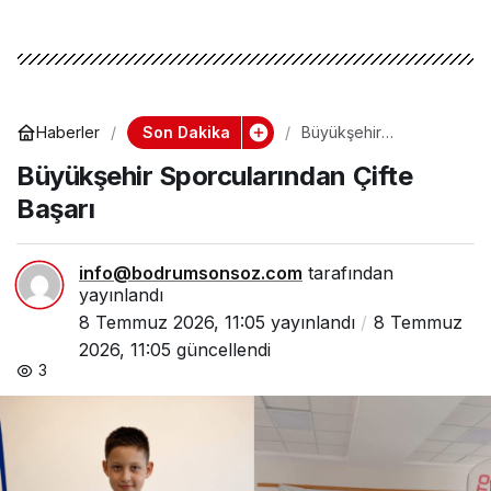
Son Dakika
Haberler
Büyükşehir
Sporcularından Çifte
Büyükşehir Sporcularından Çifte
Başarı
Başarı
info@bodrumsonsoz.com
tarafından
yayınlandı
8 Temmuz 2026, 11:05
yayınlandı
8 Temmuz
2026, 11:05
güncellendi
3