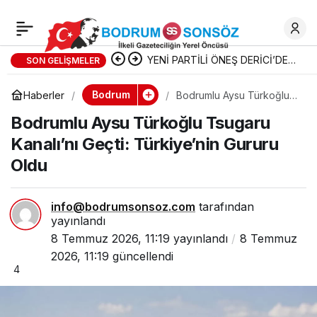
Büyükşehir
0
Paylaş
Sporcularından Çifte
YENİ PARTİLİ ÖNEŞ DERİCİ’DEN
SON GELIŞMELER
TBMM’YE ULUSAL ARAŞTIRMA
Bodrum
Haberler
Bodrumlu Aysu Türkoğlu
Başarı
Tsugaru Kanalı’nı Geçti:
Bodrumlu Aysu Türkoğlu Tsugaru
Türkiye’nin Gururu Oldu
Kanalı’nı Geçti: Türkiye’nin Gururu
Oldu
info@bodrumsonsoz.com
tarafından
yayınlandı
8 Temmuz 2026, 11:19
yayınlandı
8 Temmuz
2026, 11:19
güncellendi
4