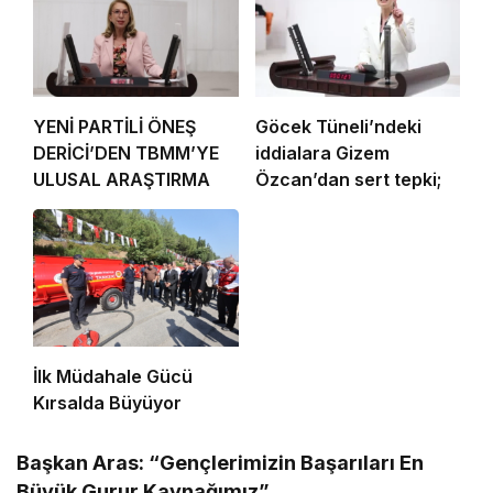
YENİ PARTİLİ ÖNEŞ
Göcek Tüneli’ndeki
DERİCİ’DEN TBMM’YE
iddialara Gizem
ULUSAL ARAŞTIRMA
Özcan’dan sert tepki;
İlk Müdahale Gücü
Kırsalda Büyüyor
Başkan Aras: “Gençlerimizin Başarıları En
Büyük Gurur Kaynağımız”