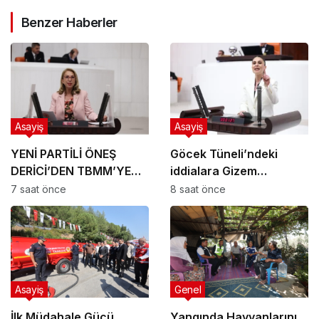
Benzer Haberler
Asayiş
Asayiş
YENİ PARTİLİ ÖNEŞ
Göcek Tüneli’ndeki
DERİCİ’DEN TBMM’YE
iddialara Gizem
ULUSAL ARAŞTIRMA
Özcan’dan sert tepki;
7 saat önce
8 saat önce
Asayiş
Genel
İlk Müdahale Gücü
Yangında Hayvanlarını