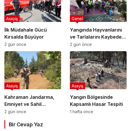
Asayiş
Genel
İlk Müdahale Gücü
Yangında Hayvanlarını
Kırsalda Büyüyor
ve Tarlalarını Kaybeden
Üreticilere Büyükşehir
2 gün önce
2 gün önce
Desteği
Asayiş
Asayiş
Kahraman Jandarma,
Yangın Bölgesinde
Emniyet ve Sahil
Kapsamlı Hasar Tespiti
Güvenlik Muğla’da Yeşil
2 gün önce
1 hafta önce
Vatan Nöbetinde
Bir Cevap Yaz