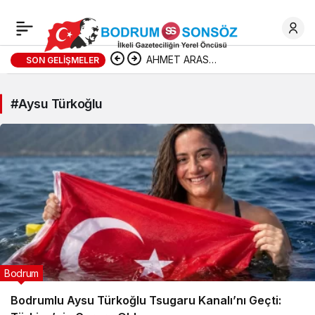
AHMET ARAS
SON GELIŞMELER
“AĞBABA”İDDİASINA SERT
#Aysu Türkoğlu
ÇIKTI
Bodrum
Bodrumlu Aysu Türkoğlu Tsugaru Kanalı’nı Geçti: