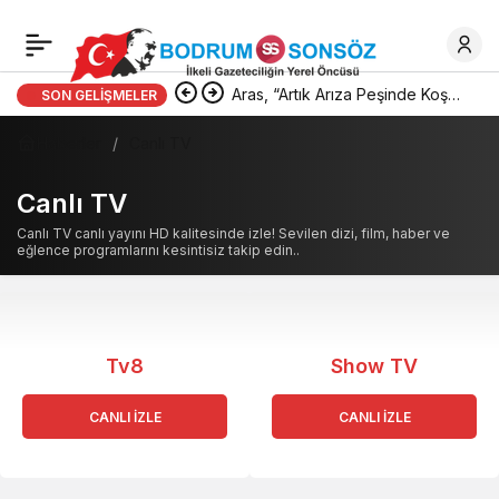
Aras, “Artık Arıza Peşinde Koşan
SON GELIŞMELER
Değil, Suyu Yöneten Bir Yapıya
Haberler
Canlı TV
Ulaştık”
Canlı TV
Canlı TV canlı yayını HD kalitesinde izle! Sevilen dizi, film, haber ve
eğlence programlarını kesintisiz takip edin..
Tv8
Show TV
CANLI İZLE
CANLI İZLE